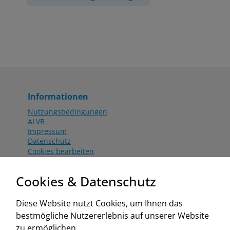
Informationen
Nutzungsbedingungen
ALVB
Impressum
Datenschutz
Cookies bearbeiten
Katalog
Worahnik Partner
Cookies & Datenschutz
Aktionsbedingungen
Website:
Diese Website nutzt Cookies, um Ihnen das
www.worahnik.at
bestmögliche Nutzererlebnis auf unserer Website
Zentrale Köttlach
zu ermöglichen.