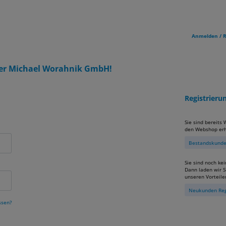
Anmelden / R
er Michael Worahnik GmbH!
Registrier
Sie sind bereits
den Webshop erh
Bestandskunden
Sie sind noch ke
Dann laden wir Si
unseren Vorteile
Neukunden Reg
ssen?