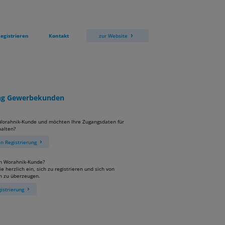
egistrieren
Kontakt
zur Website
ung Gewerbekunden
 Worahnik-Kunde und möchten Ihre Zugangsdaten für
alten?
 Registrierung
in Worahnik-Kunde?
e herzlich ein, sich zu registrieren und sich von
n zu überzeugen.
istrierung