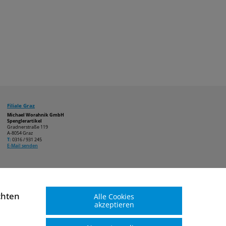
Filiale Graz
Michael Worahnik GmbH
Spenglerartikel
Gradnerstraße 119
A-8054 Graz
T:
0316 / 931 245
E-Mail senden
chten
Alle Cookies
akzeptieren