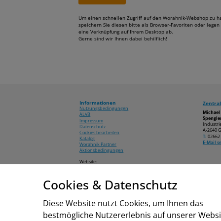
Um einen schnellen Zugriff auf den Worahnik-Webshop zu h
speichern Sie diesen bitte als Browser-Favoriten oder legen 
eine Verknüpfung auf Ihrem Desktop ab.
Gerne sind wir Ihnen dabei behilflich!
Informationen
Zentral
Nutzungsbedingungen
Michae
ALVB
Spengler
Impressum
Industri
Datenschutz
A-2640 G
Cookies bearbeiten
T:
02662 
Katalog
E-Mail 
Worahnik Partner
Aktionsbedingungen
Website:
www.worahnik.at
Cookies & Datenschutz
© 2026 Michael Worahnik GmbH
Diese Website nutzt Cookies, um Ihnen das
bestmögliche Nutzererlebnis auf unserer Websi