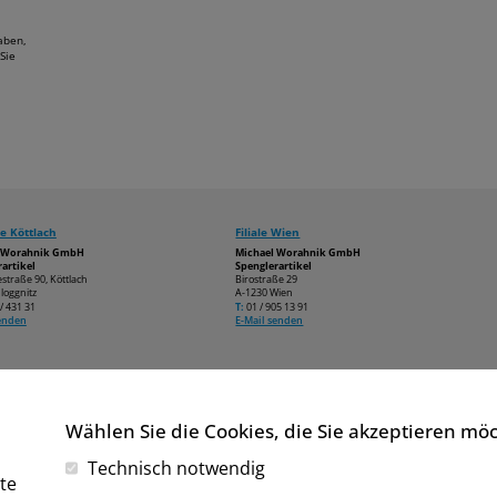
aben,
Sie
e Köttlach
Filiale Wien
l Worahnik GmbH
Michael Worahnik GmbH
artikel
Spenglerartikel
estraße 90, Köttlach
Birostraße 29
loggnitz
A-1230 Wien
/ 431 31
T:
01 / 905 13 91
senden
E-Mail senden
Wählen Sie die Cookies, die Sie akzeptieren mö
Technisch notwendig
te