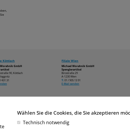
aben,
Sie
e Köttlach
Filiale Wien
l Worahnik GmbH
Michael Worahnik GmbH
artikel
Spenglerartikel
estraße 90, Köttlach
Birostraße 29
loggnitz
A-1230 Wien
/ 431 31
T:
01 / 905 13 91
senden
E-Mail senden
Wählen Sie die Cookies, die Sie akzeptieren mö
Technisch notwendig
te