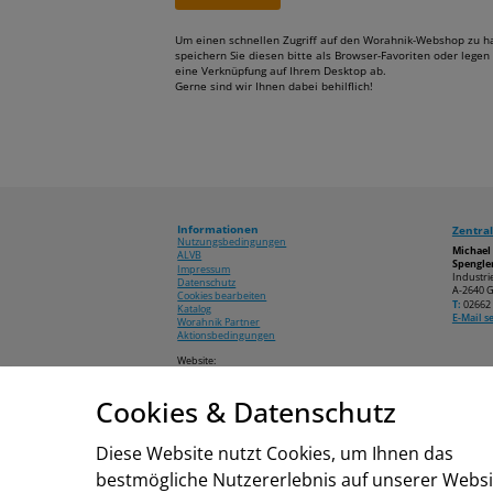
Um einen schnellen Zugriff auf den Worahnik-Webshop zu h
speichern Sie diesen bitte als Browser-Favoriten oder legen 
eine Verknüpfung auf Ihrem Desktop ab.
Gerne sind wir Ihnen dabei behilflich!
Informationen
Zentral
Nutzungsbedingungen
Michae
ALVB
Spengler
Impressum
Industri
Datenschutz
A-2640 G
Cookies bearbeiten
T:
02662 
Katalog
E-Mail 
Worahnik Partner
Aktionsbedingungen
Website:
www.worahnik.at
Cookies & Datenschutz
© 2026 Michael Worahnik GmbH
Diese Website nutzt Cookies, um Ihnen das
bestmögliche Nutzererlebnis auf unserer Websi