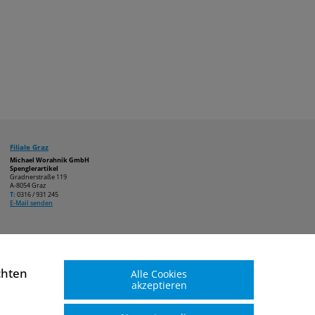
Filiale Graz
Michael Worahnik GmbH
Spenglerartikel
Gradnerstraße 119
A-8054 Graz
T:
0316 / 931 245
E-Mail senden
chten
Alle Cookies
akzeptieren