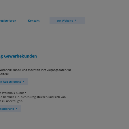
egistrieren
Kontakt
zur Website
ung Gewerbekunden
 Worahnik-Kunde und möchten Ihre Zugangsdaten für
alten?
 Registrierung
in Worahnik-Kunde?
e herzlich ein, sich zu registrieren und sich von
n zu überzeugen.
istrierung