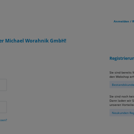
Anmelden / R
er Michael Worahnik GmbH!
Registrier
Sie sind bereits
den Webshop erh
Bestandskunden
Sie sind noch ke
Dann laden wir Si
unseren Vorteile
Neukunden Reg
ssen?