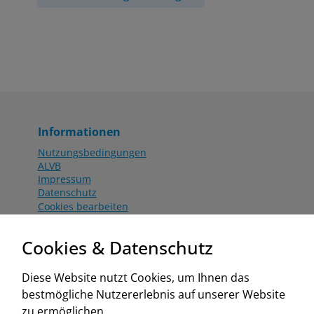
Informationen
Nutzungsbedingungen
ALVB
Impressum
Datenschutz
Cookies bearbeiten
Katalog
Worahnik Partner
Cookies & Datenschutz
Aktionsbedingungen
Website:
Diese Website nutzt Cookies, um Ihnen das
www.worahnik.at
bestmögliche Nutzererlebnis auf unserer Website
Zentrale Köttlach
zu ermöglichen.