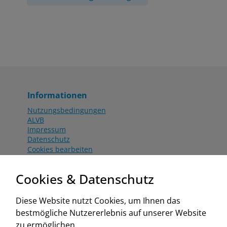
Informationen
Nutzungsbedingungen
ALVB
Impressum
Datenschutz
Cookies bearbeiten
Katalog
Worahnik Partner
Cookies & Datenschutz
Aktionsbedingungen
Website:
Diese Website nutzt Cookies, um Ihnen das
www.worahnik.at
bestmögliche Nutzererlebnis auf unserer Website
Zentrale Köttlach
zu ermöglichen.