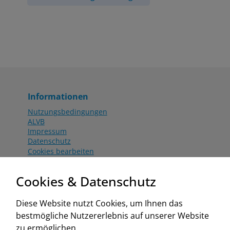
Informationen
Nutzungsbedingungen
ALVB
Impressum
Datenschutz
Cookies bearbeiten
Katalog
Worahnik Partner
Cookies & Datenschutz
Aktionsbedingungen
Website:
Diese Website nutzt Cookies, um Ihnen das
www.worahnik.at
bestmögliche Nutzererlebnis auf unserer Website
Zentrale Köttlach
zu ermöglichen.