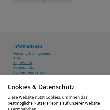
Informationen
Nutzungsbedingungen
ALVB
Impressum
Datenschutz
Cookies bearbeiten
Katalog
Worahnik Partner
Cookies & Datenschutz
Aktionsbedingungen
Website:
Diese Website nutzt Cookies, um Ihnen das
www.worahnik.at
bestmögliche Nutzererlebnis auf unserer Website
Zentrale Köttlach
zu ermöglichen.