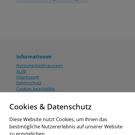
Informationen
Nutzungsbedingungen
ALVB
Impressum
Datenschutz
Cookies bearbeiten
Katalog
Worahnik Partner
Cookies & Datenschutz
Aktionsbedingungen
Website:
Diese Website nutzt Cookies, um Ihnen das
www.worahnik.at
bestmögliche Nutzererlebnis auf unserer Website
Zentrale Köttlach
zu ermöglichen.